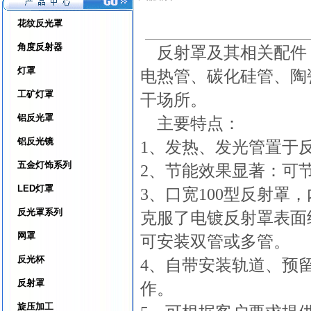
花纹反光罩
角度反射器
反射罩及其相关配件
灯罩
电热管、碳化硅管、陶
工矿灯罩
干场所。
铝反光罩
主要特点：
铝反光镜
1、发热、发光管置于
五金灯饰系列
2、节能效果显著：可
LED灯罩
3、口宽100型反射
反光罩系列
克服了电镀反射罩表面
网罩
可安装双管或多管。
反光杯
4、自带安装轨道、预
反射罩
作。
旋压加工