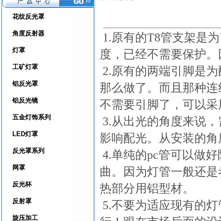
花纹反光罩
角度反射器
1.原有的T8管支架是
灯罩
度，已经不需要保护。
工矿灯罩
2.原有的两端引脚是
铝反光罩
那么做了。而且那种连
铝反光镜
不需要引脚了，可以采
五金灯饰系列
3.从出光的角度来说，
LED灯罩
影响配光。从安装的角
反光罩系列
4.单纯的pc管可以
网罩
曲。因为灯管一般还是
反光杯
热部分用铝型材。
反射罩
5.不要为适应现有的
旋压加工